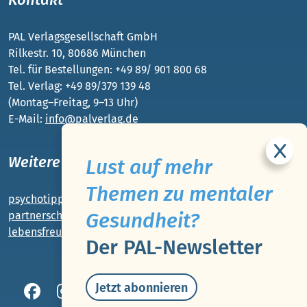
PAL Verlagsgesellschaft GmbH
Rilkestr. 10, 80686 München
Tel. für Bestellungen: +49 89/ 901 800 68
Tel. Verlag: +49 89/379 139 48
(Montag–Freitag, 9–13 Uhr)
E-Mail:
info@palverlag.de
Weitere PAL-Webseiten
Lust auf mehr
Themen zu mentaler
psychotipps.com
Gesundheit?
partnerschaft-beziehung.de
lebensfreude-app.de
Der PAL-Newsletter
Jetzt abonnieren