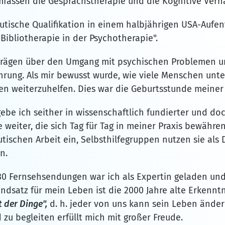
fassen die Gesprächstherapie und die Kognitive Verha
utische Qualifikation in einem halbjährigen USA-Aufen
Bibliotherapie in der Psychotherapie".
trägen über den Umgang mit psychischen Problemen uns
rung. Als mir bewusst wurde, wie viele Menschen unt
en weiterzuhelfen. Dies war die Geburtsstunde meiner 
ebe ich seither in wissenschaftlich fundierter und doc
e weiter, die sich Tag für Tag in meiner Praxis bewähr
tischen Arbeit ein, Selbsthilfegruppen nutzen sie als
n.
0 Fernsehsendungen war ich als Expertin geladen und
dsatz für mein Leben ist die 2000 Jahre alte Erkenntn
 der Dinge",
d. h. jeder von uns kann sein Leben änder
zu begleiten erfüllt mich mit großer Freude.