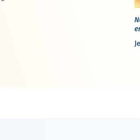
N
e
J