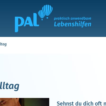
ltag
lltag
Sehnst du dich oft 