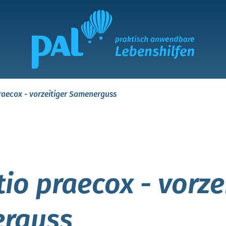
raecox - vorzeitiger Samenerguss
tio praecox - vorze
rguss