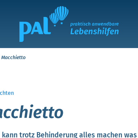
a Macchietto
chten
acchietto
ch kann trotz Behinderung alles machen was 