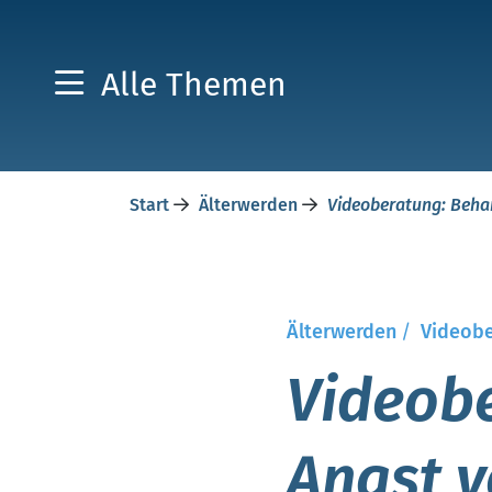
Alle Themen
Start
Älterwerden
Videoberatung: Behan
Älterwerden
/
Videobe
Videob
Angst v