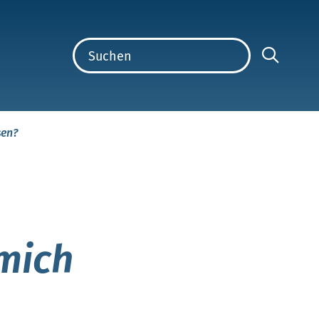
sen?
 mich