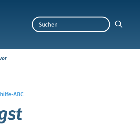
vor
hilfe-ABC
gst