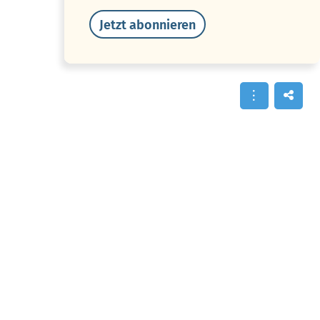
Jetzt abonnieren
Unter einem Sedativum (Mehrzahl = Sedativa)
verstehen wir ein Beruhigungsmittel. Sedativa
werden eingesetzt, um die Funktionen des