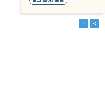
Jetzt abonnieren
Inhalte im Überblick
Inhalt des Videos: Mein Freund Sunny ist ein
Lebenskünstler