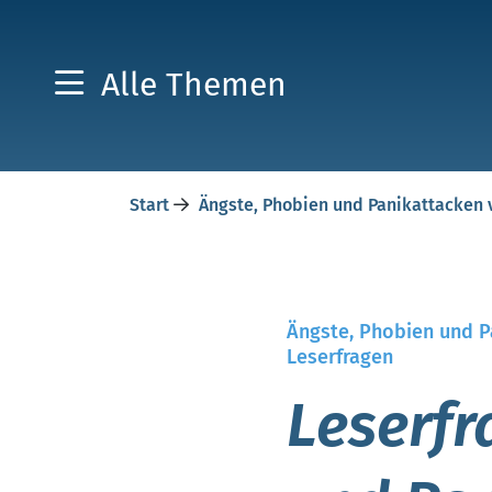
Alle Themen
Start
Ängste, Phobien und Panikattacken
Ängste, Phobien und 
Leserfragen
Leserf