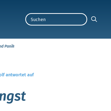
nd Panik
olf antwortet auf
ngst